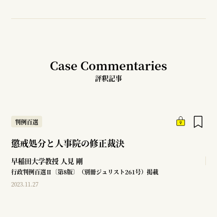
Case Commentaries
評釈記事
判例百選
懲戒処分と人事院の修正裁決
早稲田大学教授
人見 剛
行政判例百選Ⅱ〔第8版〕（別冊ジュリスト261号）掲載
2023.11.27