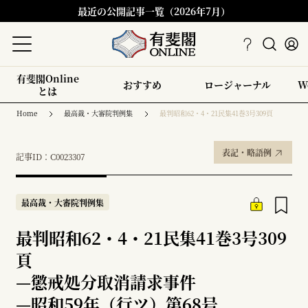
最近の公開記事一覧（2026年7月）
有斐閣Online
おすすめ
ロージャーナル
W
とは
Home
最高裁・大審院判例集
最判昭和62・4・21民集41巻3号309頁
表記・略語例
記事ID：C0023307
最高裁・大審院判例集
最判昭和62・4・21民集41巻3号309
頁
—
懲戒処分取消請求事件
—
昭和59年（行ツ）第68号