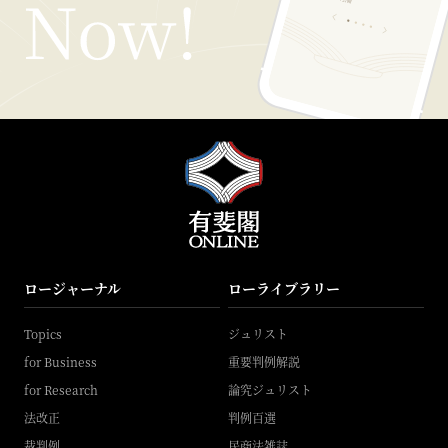
ロージャーナル
ローライブラリー
Topics
ジュリスト
for Business
重要判例解説
for Research
論究ジュリスト
法改正
判例百選
裁判例
民商法雑誌