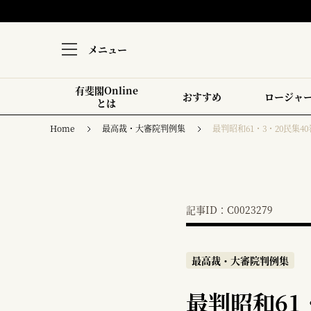
メニュー
有斐閣Online
おすすめ
ロージャ
とは
Home
最高裁・大審院判例集
最判昭和61・3・20民集40
記事ID：C0023279
最高裁・大審院判例集
最判昭和61・