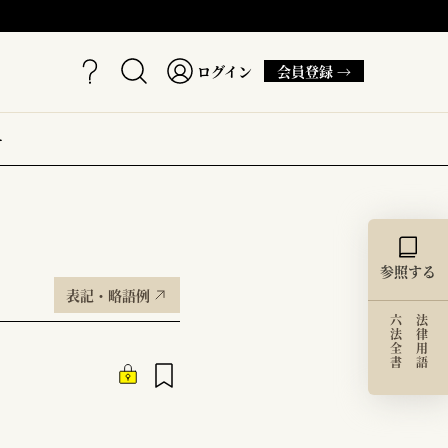
ログイン
会員登録 →
ー
参照する
表記・略語例
六法全書
法律用語