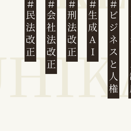
民法改正
会社法改正
刑法改正
生成AI
ビジネスと人権
イ