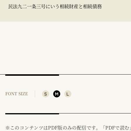
民法九二一条三号にいう相続財産と相続債務
S
M
L
FONT SIZE
※このコンテンツはPDF版のみの配信です。「PDFで読