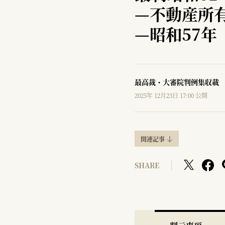
—
不動産所
—
昭和57年
最高裁・大審院判例集収載
2025年 12月23日 17:00 公開
関連記事
SHARE