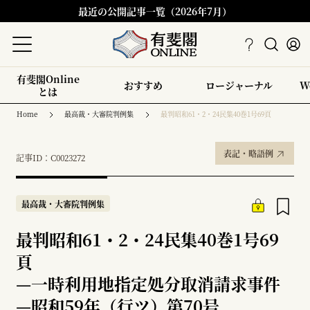
最近の公開記事一覧（2026年7月）
有斐閣Online
おすすめ
ロージャーナル
W
とは
Home
最高裁・大審院判例集
最判昭和61・2・24民集40巻1号69頁
表記・略語例
記事ID：C0023272
最高裁・大審院判例集
最判昭和61・2・24民集40巻1号69
頁
—
一時利用地指定処分取消請求事件
—
昭和59年（行ツ）第70号