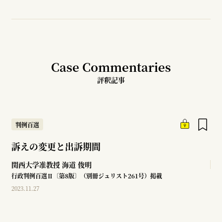
Case Commentaries
評釈記事
判例百選
訴えの変更と出訴期間
関西大学准教授
海道 俊明
行政判例百選Ⅱ〔第8版〕（別冊ジュリスト261号）掲載
2023.11.27