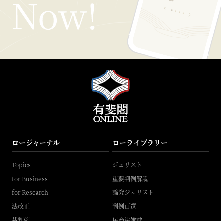
ロージャーナル
ローライブラリー
Topics
ジュリスト
for Business
重要判例解説
for Research
論究ジュリスト
法改正
判例百選
裁判例
民商法雑誌