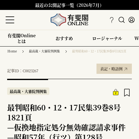
最近の公開記事一覧（2026年7月）
有斐閣Online
おすすめ
ロージャーナル
W
とは
Home
最高裁・大審院判例集
最判昭和60・12・17民集39巻8号1821頁
表記・略語例
記事ID：C0023267
最高裁・大審院判例集
最判昭和60・12・17民集39巻8号
1821頁
—
仮換地指定処分無効確認請求事件
—
昭和57年（行ツ）第128号