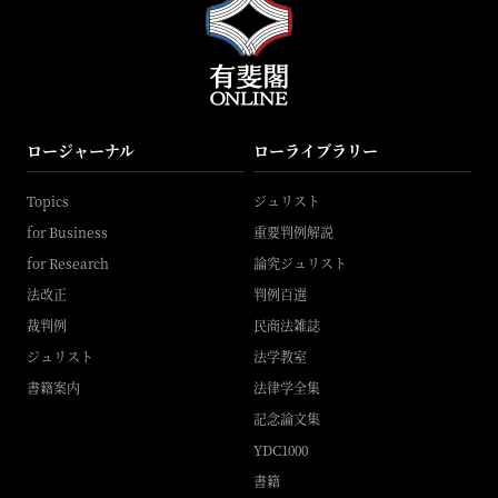
ロージャーナル
ローライブラリー
Topics
ジュリスト
for Business
重要判例解説
for Research
論究ジュリスト
法改正
判例百選
裁判例
民商法雑誌
ジュリスト
法学教室
書籍案内
法律学全集
記念論文集
YDC1000
書籍