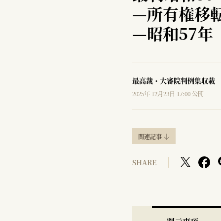
—
所有権移
—
昭和57年
最高裁・大審院判例集収載
2025年 12月23日 17:00 公開
関連記事
SHARE