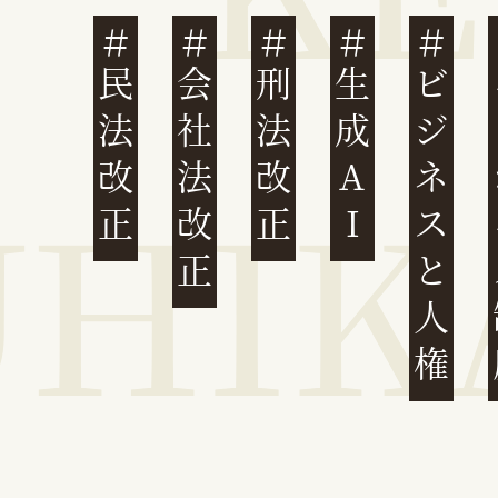
民法改正
会社法改正
刑法改正
生成AI
ビジネスと人権
イ