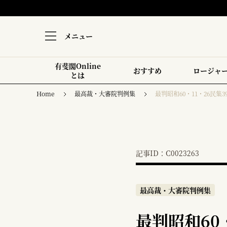
メニュー
有斐閣Online
おすすめ
ロージャ
とは
Home
最高裁・大審院判例集
最判昭和60・11・26民集39
記事ID：C0023263
最高裁・大審院判例集
最判昭和60・