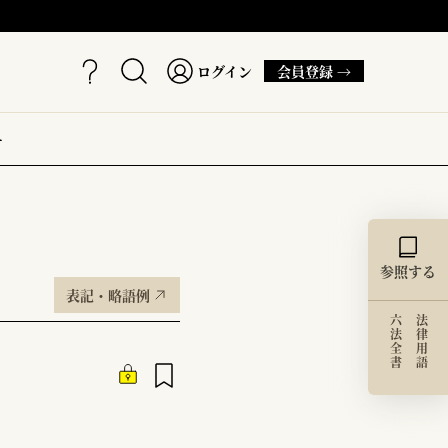
ログイン
会員登録 →
ー
参照する
表記・略語例
六法全書
法律用語