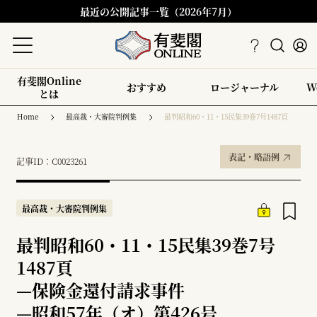
最近の公開記事一覧（2026年7月）
有斐閣Online
おすすめ
ロージャーナル
W
とは
Home
最高裁・大審院判例集
最判昭和60・11・15民集39巻7号1487頁
表記・略語例
記事ID：C0023261
最高裁・大審院判例集
最判昭和60・11・15民集39巻7号
1487頁
—
保険金還付請求事件
—
昭和57年（オ）第426号