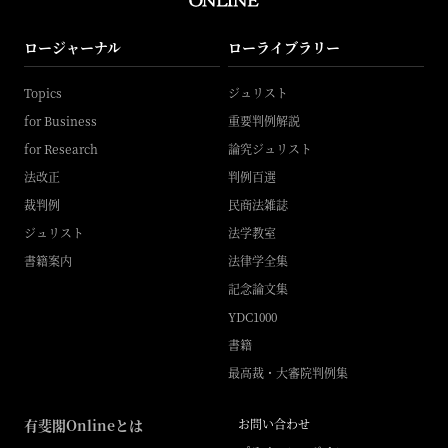
ロージャーナル
ローライブラリー
Topics
ジュリスト
for Business
重要判例解説
for Research
論究ジュリスト
法改正
判例百選
裁判例
民商法雑誌
ジュリスト
法学教室
書籍案内
法律学全集
記念論文集
YDC1000
書籍
最高裁・大審院判例集
有斐閣Onlineとは
お問い合わせ