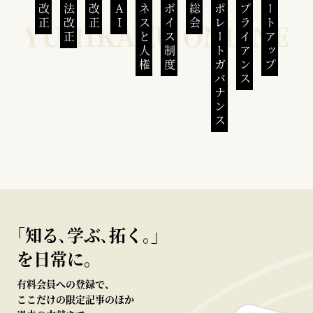
民法改正
会社法改正
刑法改正
生成AI
ビジネスと人権
インボイス制度
株主総会
コーポレートガバナンス
コンプライアンス
スタートアップ
｢知る､学ぶ､拓く｡｣
を日常に。
有料会員への登録で、
ここだけの限定記事のほか