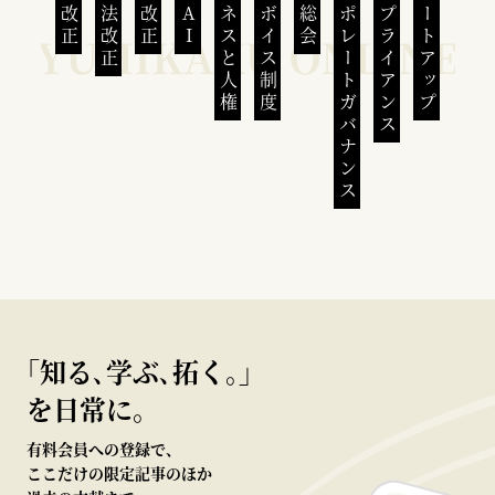
民法改正
会社法改正
刑法改正
生成AI
ビジネスと人権
インボイス制度
株主総会
コーポレートガバナンス
コンプライアンス
スタートアップ
｢知る､学ぶ､拓く｡｣
を日常に。
有料会員への登録で、
ここだけの限定記事のほか