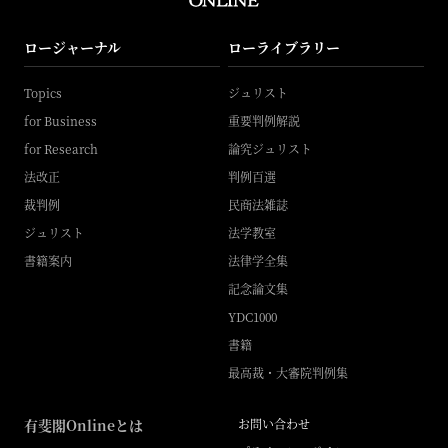
ロージャーナル
ローライブラリー
Topics
ジュリスト
for Business
重要判例解説
for Research
論究ジュリスト
法改正
判例百選
裁判例
民商法雑誌
ジュリスト
法学教室
書籍案内
法律学全集
記念論文集
YDC1000
書籍
最高裁・大審院判例集
有斐閣Onlineとは
お問い合わせ