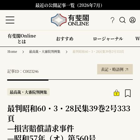
最近の公開記事一覧（2026年7月）
有斐閣Online
おすすめ
ロージャーナル
W
とは
Home
最高裁・大審院判例集
最判昭和60・3・28民集39巻2号333頁
表記・略語例
記事ID：C0023246
最高裁・大審院判例集
最判昭和60・3・28民集39巻2号333
頁
—
損害賠償請求事件
—
昭和57年（オ）第560号