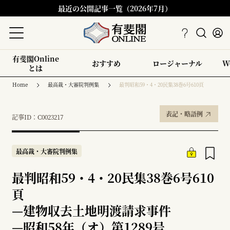
最近の公開記事一覧（2026年7月）
有斐閣Online
おすすめ
ロージャーナル
W
とは
Home
最高裁・大審院判例集
最判昭和59・4・20民集38巻6号610頁
表記・略語例
記事ID：C0023217
最高裁・大審院判例集
最判昭和59・4・20民集38巻6号610
頁
—
建物収去土地明渡請求事件
—
昭和58年（オ）第1289号