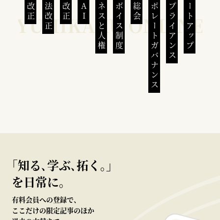
民法改正
会社法改正
刑法改正
生成AI
ビジネスと人権
インボイス制度
株主総会
コーポレートガバナンス
コンプライアンス
スタートアップ
｢知る､学ぶ､拓く｡｣
を日常に。
有料会員への登録で、
ここだけの限定記事のほか