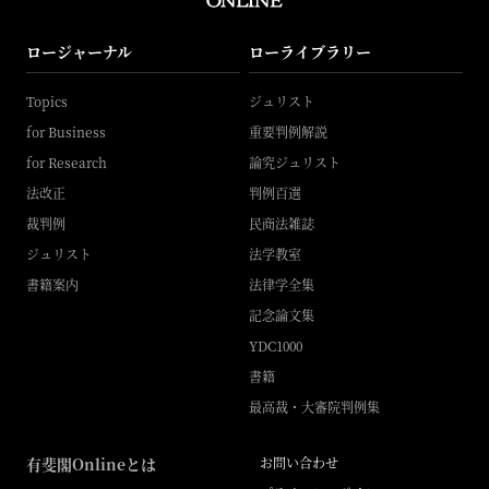
ロージャーナル
ローライブラリー
Topics
ジュリスト
for Business
重要判例解説
for Research
論究ジュリスト
法改正
判例百選
裁判例
民商法雑誌
ジュリスト
法学教室
書籍案内
法律学全集
記念論文集
YDC1000
書籍
最高裁・大審院判例集
有斐閣Onlineとは
お問い合わせ