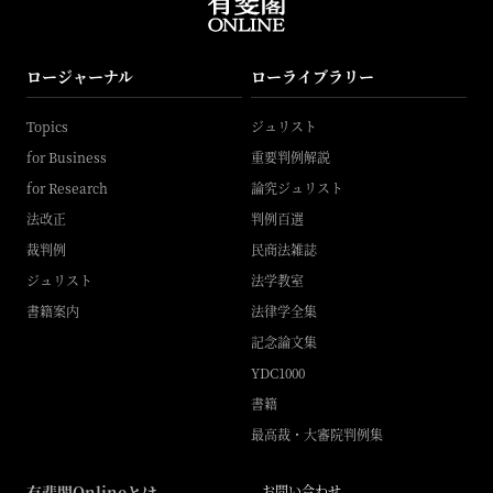
ロージャーナル
ローライブラリー
Topics
ジュリスト
for Business
重要判例解説
for Research
論究ジュリスト
法改正
判例百選
裁判例
民商法雑誌
ジュリスト
法学教室
書籍案内
法律学全集
記念論文集
YDC1000
書籍
最高裁・大審院判例集
有斐閣Onlineとは
お問い合わせ