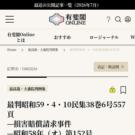
最近の公開記事一覧（2026年7月）
有斐閣Online
おすすめ
ロージャーナル
W
とは
Home
最高裁・大審院判例集
最判昭和59・4・10民集38巻6号557頁
表記・略語例
記事ID：C0023216
最高裁・大審院判例集
最判昭和59・4・10民集38巻6号557
頁
—
損害賠償請求事件
—
昭和58年（オ）第152号