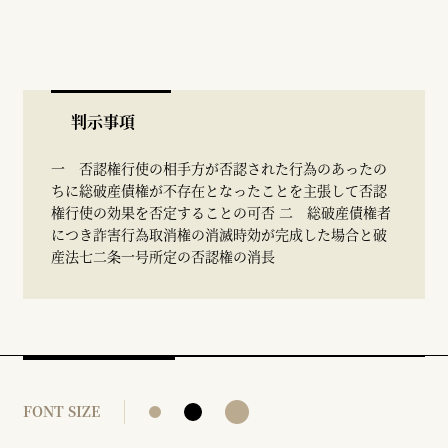
判示事項
一 否認権行使の相手方が否認された行為のあったの
ちに総破産債権が不存在となったことを主張して否認
権行使の効果を否定することの可否 二 総破産債権者
につき詐害行為取消権の消滅時効が完成した場合と破
産法七二条一号所定の否認権の消長
FONT SIZE