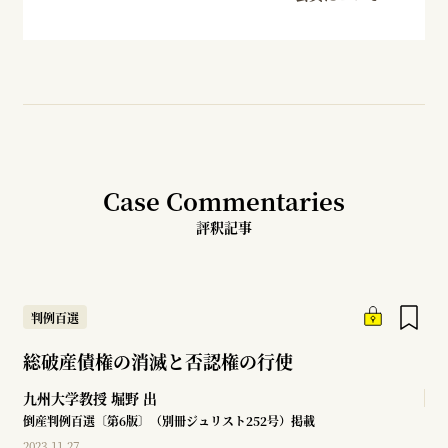
Case Commentaries
評釈記事
判例百選
総破産債権の消滅と否認権の行使
九州大学教授
堀野 出
倒産判例百選〔第6版〕（別冊ジュリスト252号）掲載
2023.11.27