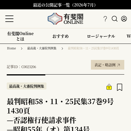
最近の公開記事一覧（2026年7月）
有斐閣Online
おすすめ
ロージャーナル
W
とは
Home
最高裁・大審院判例集
最判昭和58・11・25民集37巻9号1430頁
表記・略語例
記事ID：C0023206
最高裁・大審院判例集
最判昭和58・11・25民集37巻9号
1430頁
—
否認権行使請求事件
—
昭和55年（オ）第134号