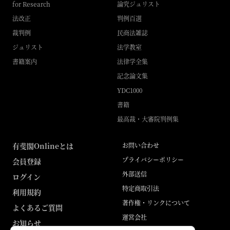
for Research
論究ジュリスト
法改正
判例百選
裁判例
民商法雑誌
ジュリスト
法学教室
書籍案内
法律学全集
記念論文集
YDC1000
書籍
最高裁・大審院判例集
有斐閣Onlineとは
お問い合わせ
プライバシーポリシー
会員登録
外部送信
ログイン
特定商取引法
利用規約
著作権・リンクについて
よくあるご質問
運営会社
お知らせ