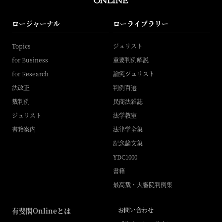
ロージャーナル
ローライブラリー
Topics
ジュリスト
for Business
重要判例解説
for Research
論究ジュリスト
法改正
判例百選
裁判例
民商法雑誌
ジュリスト
法学教室
書籍案内
法律学全集
記念論文集
YDC1000
書籍
最高裁・大審院判例集
有斐閣Onlineとは
お問い合わせ