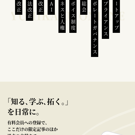
民法改正
会社法改正
刑法改正
生成AI
ビジネスと人権
インボイス制度
株主総会
コーポレートガバナンス
コンプライアンス
スタートアップ
｢知る､学ぶ､拓く｡｣
を日常に。
有料会員への登録で、
ここだけの限定記事のほか