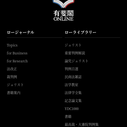
ロージャーナル
ローライブラリー
Topics
ジュリスト
for Business
重要判例解説
for Research
論究ジュリスト
法改正
判例百選
裁判例
民商法雑誌
ジュリスト
法学教室
書籍案内
法律学全集
記念論文集
YDC1000
書籍
最高裁・大審院判例集