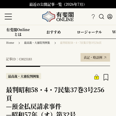
最近の公開記事一覧（2026年7月）
有斐閣Online
おすすめ
ロージャーナル
W
とは
Home
最高裁・大審院判例集
最判昭和58・4・7民集37巻3号256頁
表記・略語例
記事ID：C0023183
最高裁・大審院判例集
最判昭和58・4・7民集37巻3号256
頁
—
預金払戻請求事件
—
昭和57年（オ）第32号