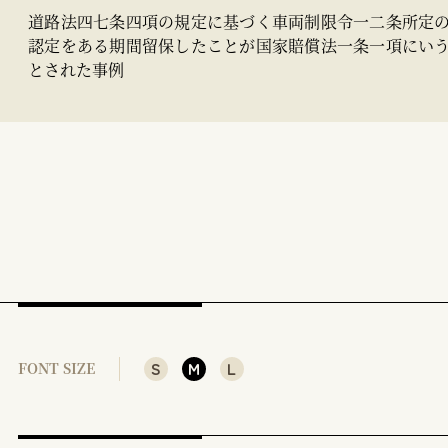
道路法四七条四項の規定に基づく車両制限令一二条所定
認定をある期間留保したことが国家賠償法一条一項にい
とされた事例
S
M
L
FONT SIZE