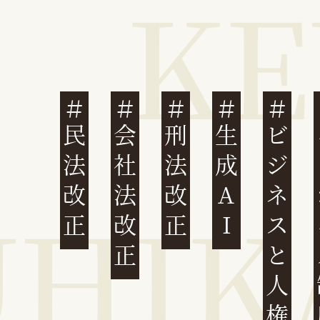
民法改正
会社法改正
刑法改正
生成AI
ビジネスと人権
イ