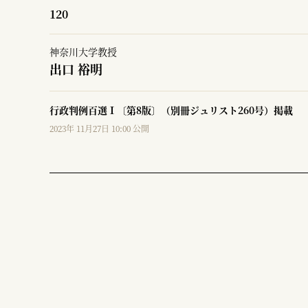
120
神奈川大学教授
出口 裕明
行政判例百選Ⅰ〔第8版〕（別冊ジュリスト260号）掲載
2023年 11月27日 10:00 公開