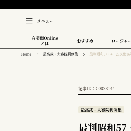
メニュー
有斐閣Online
おすすめ
ロージャ
とは
Home
最高裁・大審院判例集
最判昭和57・4・23民集36
記事ID：C0023144
最高裁・大審院判例集
最判昭和57・