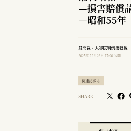
—
損害賠償
—
昭和55年
最高裁・大審院判例集収載
2025年 12月23日 17:00 公開
関連記事
SHARE