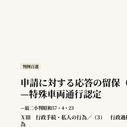
判例百選
申請に対する応答の留保（
—
特殊車両通行認定
—最二小判昭和57・4・23
ⅩⅢ 行政手続・私人の行為／（3） 行政過
為