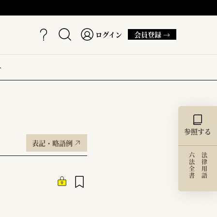
ログイン
会員登録 →
ー
参照する
表記・略語例
六法全書
法律用語