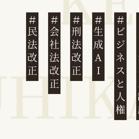
民法改正
会社法改正
刑法改正
生成AI
ビジネスと人権
イ