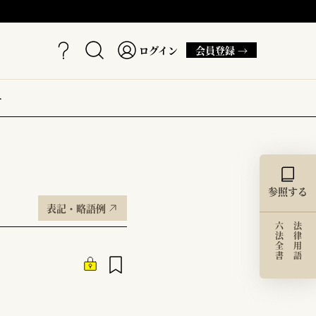
ログイン
会員登録 →
ー
参照する
表記・略語例
六法全書
法律用語