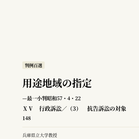
判例百選
用途地域の指定
—最一小判昭和57・4・22
ⅩⅤ 行政訴訟／（3） 抗告訴訟の対象
148
兵庫県立大学教授