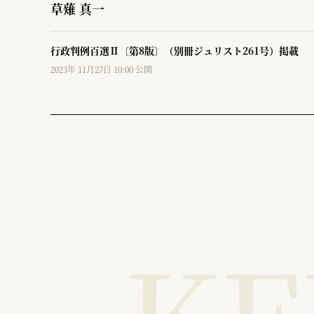
草薙 真一
行政判例百選Ⅱ〔第8版〕（別冊ジュリスト261号）掲載
2023年 11月27日 10:00 公開