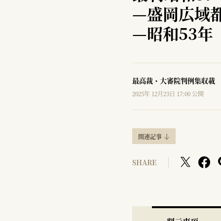
—
盛岡広域
—
昭和53年
最高裁・大審院判例集収載
2025年 12月23日 17:00 公開
関連記事
SHARE