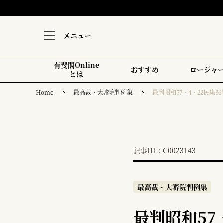
メニュー
有斐閣Online
おすすめ
ロージャ
とは
Home
最高裁・大審院判例集
最判昭和57・4・22民集36
記事ID：C0023143
最高裁・大審院判例集
最判昭和57・