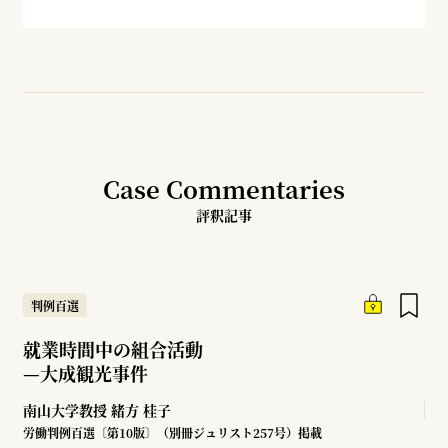
Case Commentaries
評釈記事
判例百選
就業時間中の組合活動
—
大成観光事件
南山大学教授
緒方 桂子
労働判例百選〔第10版〕（別冊ジュリスト257号）掲載