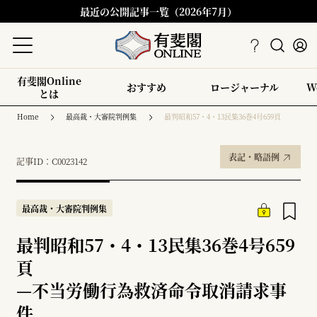
最近の公開記事一覧（2026年7月）
有斐閣Online
おすすめ
ロージャーナル
W
とは
Home
最高裁・大審院判例集
最判昭和57・4・13民集36巻4号659頁
表記・略語例
記事ID：C0023142
最高裁・大審院判例集
最判昭和57・4・13民集36巻4号659
頁
—
不当労働行為救済命令取消請求事
件