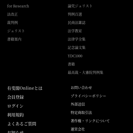
for Research
論究ジュリスト
法改正
判例百選
裁判例
民商法雑誌
ジュリスト
法学教室
書籍案内
法律学全集
記念論文集
YDC1000
書籍
最高裁・大審院判例集
有斐閣Onlineとは
お問い合わせ
プライバシーポリシー
会員登録
外部送信
ログイン
特定商取引法
利用規約
著作権・リンクについて
よくあるご質問
運営会社
お知らせ