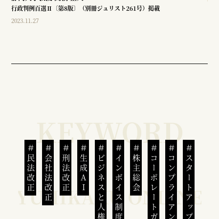
行政判例百選Ⅱ〔第8版〕（別冊ジュリスト261号）掲載
2023.11.27
民法改正
会社法改正
刑法改正
生成AI
ビジネスと人権
インボイス制度
株主総会
コーポレートガバナンス
コンプライアンス
スタートアップ