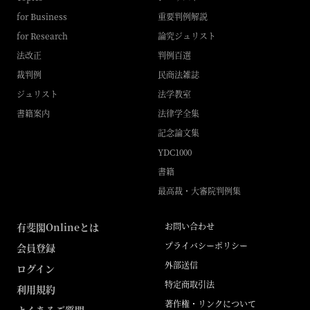
for Business
重要判例解説
for Research
論究ジュリスト
法改正
判例百選
裁判例
民商法雑誌
ジュリスト
法学教室
書籍案内
法律学全集
記念論文集
YDC1000
書籍
最高裁・大審院判例集
有斐閣Onlineとは
お問い合わせ
プライバシーポリシー
会員登録
外部送信
ログイン
特定商取引法
利用規約
著作権・リンクについて