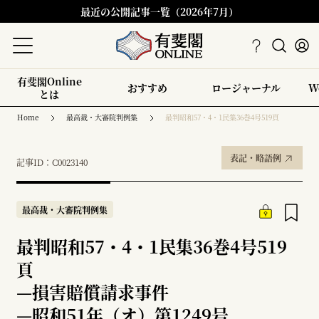
最近の公開記事一覧（2026年7月）
有斐閣Online
おすすめ
ロージャーナル
W
とは
Home
最高裁・大審院判例集
最判昭和57・4・1民集36巻4号519頁
表記・略語例
記事ID：C0023140
最高裁・大審院判例集
最判昭和57・4・1民集36巻4号519
頁
—
損害賠償請求事件
—
昭和51年（オ）第1249号