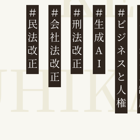
民法改正
会社法改正
刑法改正
生成AI
ビジネスと人権
イ