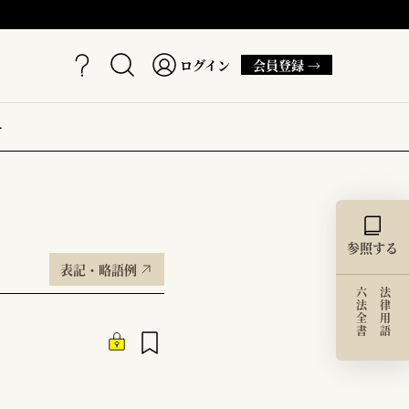
ログイン
会員登録 →
ー
参照する
表記・略語例
六法全書
法律用語