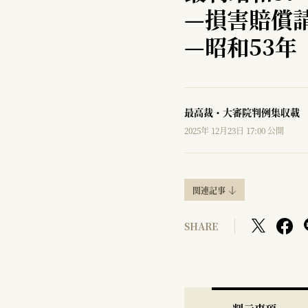
—
損害賠償
—
昭和53年
最高裁・大審院判例集収載
2025年 12月23日 17:00 公開
関連記事
SHARE