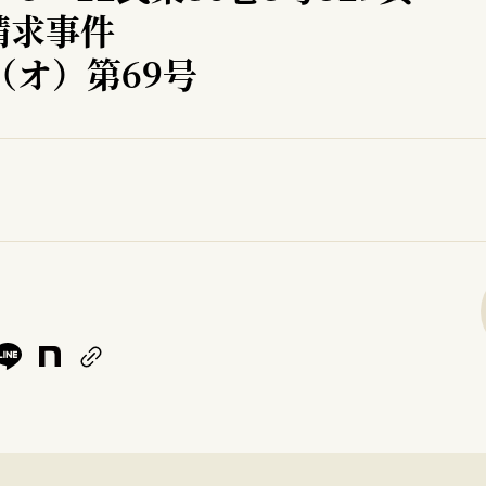
請求事件
（オ）第69号