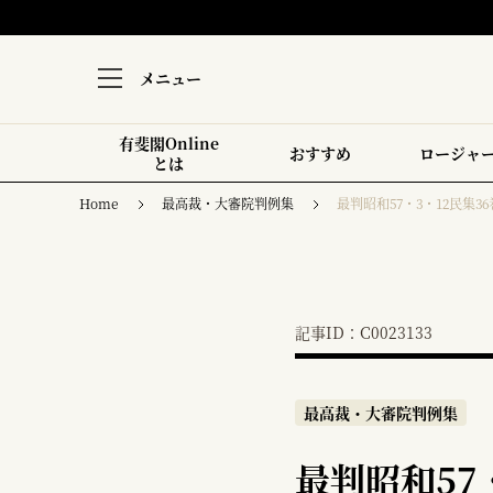
メニュー
有斐閣Online
おすすめ
ロージャ
とは
Home
最高裁・大審院判例集
最判昭和57・3・12民集36
記事ID：C0023133
最高裁・大審院判例集
最判昭和57・