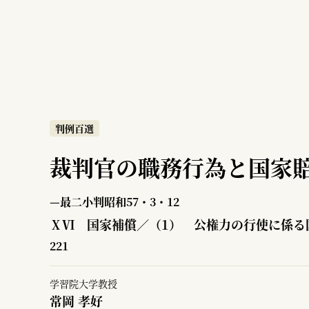
判例百選
裁判官の職務行為と国家
—最二小判昭和57・3・12
ⅩⅥ 国家補償／（1） 公権力の行使に係る
221
学習院大学教授
常岡 孝好