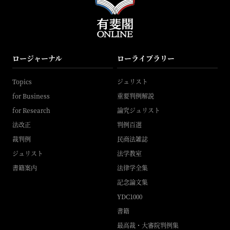
ロージャーナル
ローライブラリー
Topics
ジュリスト
for Business
重要判例解説
for Research
論究ジュリスト
法改正
判例百選
裁判例
民商法雑誌
ジュリスト
法学教室
書籍案内
法律学全集
記念論文集
YDC1000
書籍
最高裁・大審院判例集