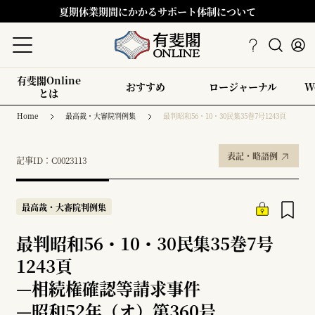
夏期休業期間にかかるサポート体制について
有斐閣Online
おすすめ
ロージャーナル
W
とは
Home
最高裁・大審院判例集
最判昭和56・10・30民集35巻7号1243頁
表記・略語例
記事ID：C0023113
最高裁・大審院判例集
最判昭和56・10・30民集35巻7号
1243頁
—
相続権確認等請求事件
—
昭和52年（オ）第360号