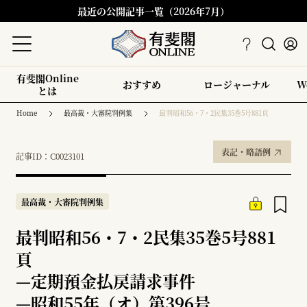
最近の公開記事一覧（2026年7月）
有斐閣Online
おすすめ
ロージャーナル
W
とは
Home
最高裁・大審院判例集
最判昭和56・7・2民集35巻5号881頁
表記・略語例
記事ID：C0023101
最高裁・大審院判例集
最判昭和56・7・2民集35巻5号881
頁
—
定期預金払戻請求事件
—
昭和55年（オ）第396号