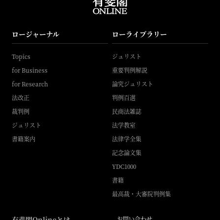
ロージャーナル
ローライブラリー
Topics
ジュリスト
for Business
重要判例解説
for Research
論究ジュリスト
法改正
判例百選
裁判例
民商法雑誌
ジュリスト
法学教室
書籍案内
法律学全集
記念論文集
YDC1000
書籍
最高裁・大審院判例集
有斐閣Onlineとは
お問い合わせ