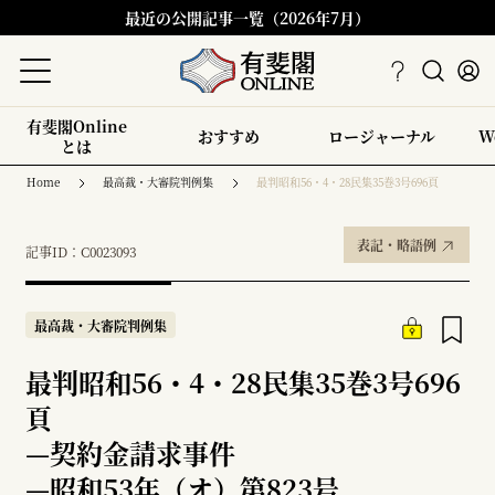
最近の公開記事一覧（2026年7月）
有斐閣Online
おすすめ
ロージャーナル
W
とは
Home
最高裁・大審院判例集
最判昭和56・4・28民集35巻3号696頁
表記・略語例
記事ID：C0023093
最高裁・大審院判例集
最判昭和56・4・28民集35巻3号696
頁
—
契約金請求事件
—
昭和53年（オ）第823号