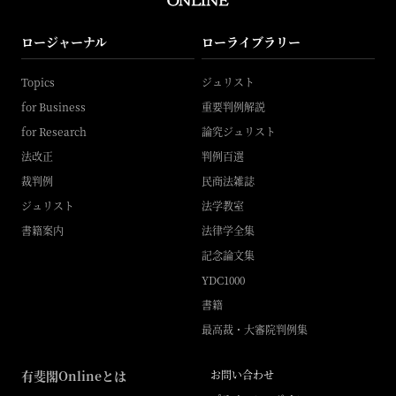
ロージャーナル
ローライブラリー
Topics
ジュリスト
for Business
重要判例解説
for Research
論究ジュリスト
法改正
判例百選
裁判例
民商法雑誌
ジュリスト
法学教室
書籍案内
法律学全集
記念論文集
YDC1000
書籍
最高裁・大審院判例集
有斐閣Onlineとは
お問い合わせ