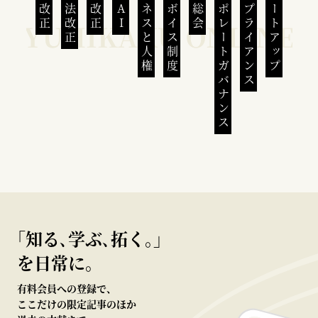
民法改正
会社法改正
刑法改正
生成AI
ビジネスと人権
インボイス制度
株主総会
コーポレートガバナンス
コンプライアンス
スタートアップ
｢知る､学ぶ､拓く｡｣
を日常に。
有料会員への登録で、
ここだけの限定記事のほか