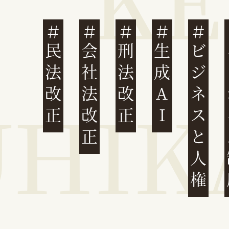
民法改正
会社法改正
刑法改正
生成AI
ビジネスと人権
イ