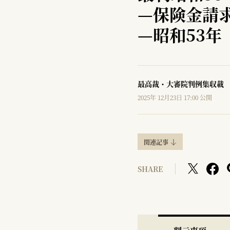
—
保険金請
—
昭和53年
最高裁・大審院判例集収載
2025年 12月23日 17:00 公開
関連記事
SHARE