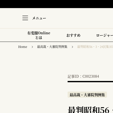
メニュー
有斐閣Online
おすすめ
ロージャ
とは
Home
最高裁・大審院判例集
最判昭和56・3・24民集35
記事ID：C0023084
最高裁・大審院判例集
最判昭和56・