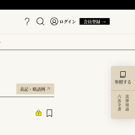
ログイン
会員登録 →
ー
参照する
表記・略語例
六法全書
法律用語