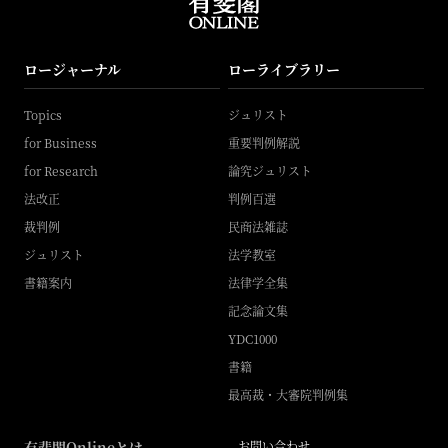
ロージャーナル
ローライブラリー
Topics
ジュリスト
for Business
重要判例解説
for Research
論究ジュリスト
法改正
判例百選
裁判例
民商法雑誌
ジュリスト
法学教室
書籍案内
法律学全集
記念論文集
YDC1000
書籍
最高裁・大審院判例集
有斐閣Onlineとは
お問い合わせ