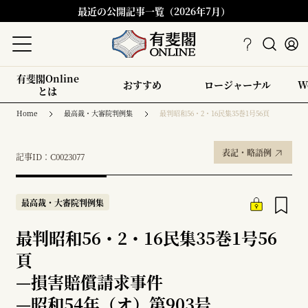
最近の公開記事一覧（2026年7月）
有斐閣Online
おすすめ
ロージャーナル
W
とは
Home
最高裁・大審院判例集
最判昭和56・2・16民集35巻1号56頁
表記・略語例
記事ID：C0023077
最高裁・大審院判例集
最判昭和56・2・16民集35巻1号56
頁
—
損害賠償請求事件
—
昭和54年（オ）第903号