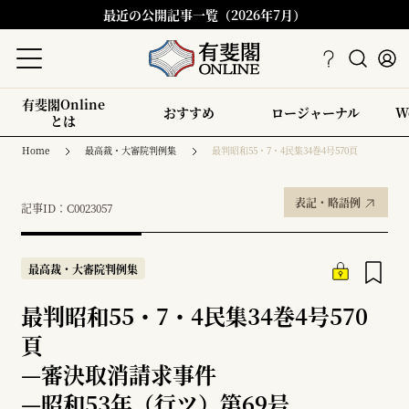
最近の公開記事一覧（2026年7月）
有斐閣Online
おすすめ
ロージャーナル
W
とは
Home
最高裁・大審院判例集
最判昭和55・7・4民集34巻4号570頁
表記・略語例
記事ID：C0023057
最高裁・大審院判例集
最判昭和55・7・4民集34巻4号570
頁
—
審決取消請求事件
—
昭和53年（行ツ）第69号