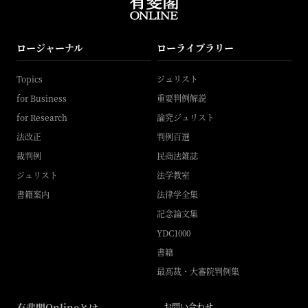
ロージャーナル
ローライブラリー
Topics
ジュリスト
for Business
重要判例解説
for Research
論究ジュリスト
法改正
判例百選
裁判例
民商法雑誌
ジュリスト
法学教室
書籍案内
法律学全集
記念論文集
YDC1000
書籍
最高裁・大審院判例集
有斐閣Onlineとは
お問い合わせ