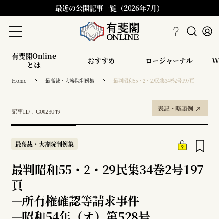
最近の公開記事一覧（2026年7月）
有斐閣Online
おすすめ
ロージャーナル
W
とは
Home
最高裁・大審院判例集
最判昭和55・2・29民集34巻2号197頁
表記・略語例
記事ID：C0023049
最高裁・大審院判例集
最判昭和55・2・29民集34巻2号197
頁
—
所有権確認等請求事件
—
昭和54年（オ）第528号