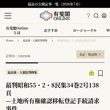
最近の公開記事一覧（2026年7月）
有斐閣Online
おすすめ
ロージャーナル
W
とは
Home
最高裁・大審院判例集
最判昭和55・2・8民集34巻2号138頁
表記・略語例
記事ID：C0023048
最高裁・大審院判例集
最判昭和55・2・8民集34巻2号138
頁
—
土地所有権確認移転登記手続請求
事件