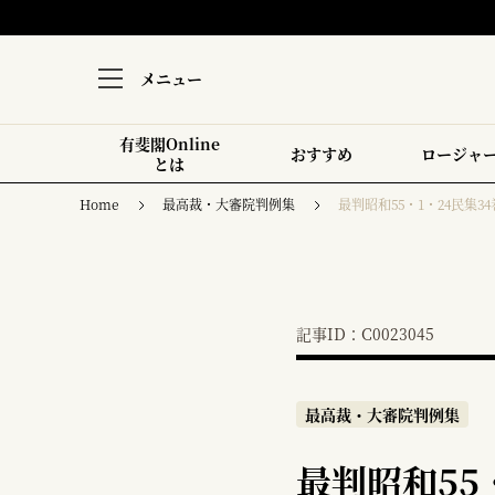
メニュー
有斐閣Online
おすすめ
ロージャ
とは
Home
最高裁・大審院判例集
最判昭和55・1・24民集34
記事ID：C0023045
最高裁・大審院判例集
最判昭和55・