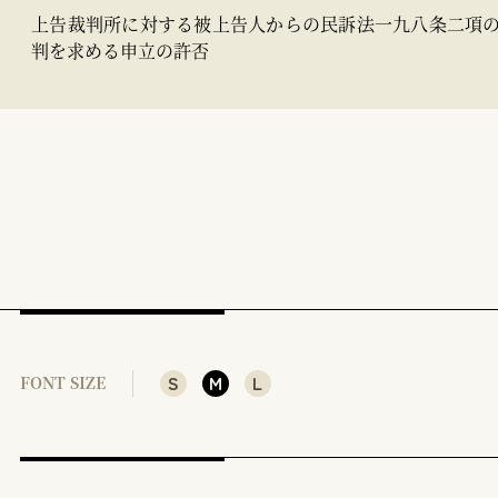
上告裁判所に対する被上告人からの民訴法一九八条二項
判を求める申立の許否
S
M
L
FONT SIZE