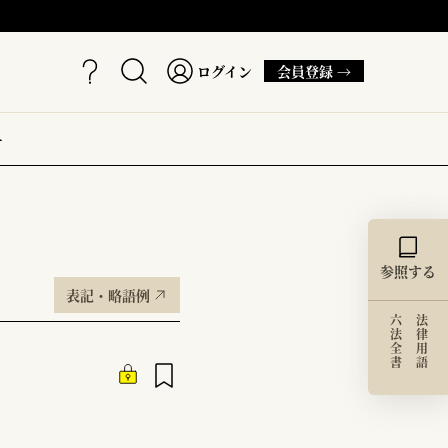
ログイン
会員登録 →
ー
参照する
表記・略語例
六法全書
法律用語