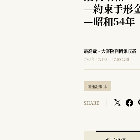
—
約束手形
—
昭和54年
最高裁・大審院判例集収載
2025年 12月23日 17:00 公開
関連記事
SHARE