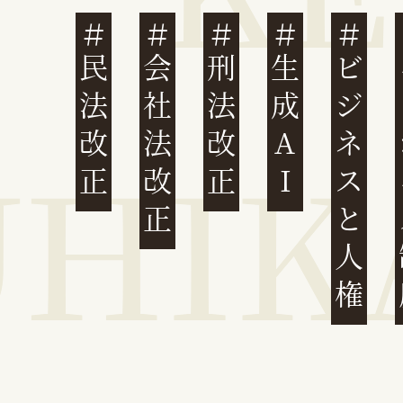
民法改正
会社法改正
刑法改正
生成AI
ビジネスと人権
イ