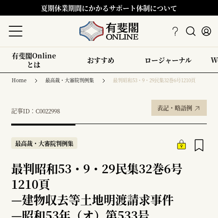
夏期休業期間にかかるサポート体制について
有斐閣Online
おすすめ
ロージャーナル
W
とは
Home
最高裁・大審院判例集
最判昭和53・9・29民集32巻6号1210頁
表記・略語例
記事ID：C0022998
最高裁・大審院判例集
最判昭和53・9・29民集32巻6号
1210頁
—
建物収去等土地明渡請求事件
—
昭和53年（オ）第533号