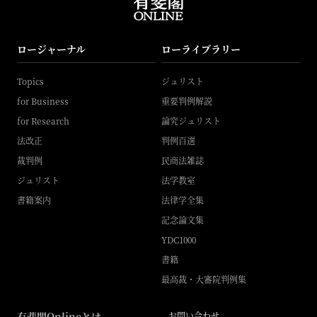
ロージャーナル
ローライブラリー
Topics
ジュリスト
for Business
重要判例解説
for Research
論究ジュリスト
法改正
判例百選
裁判例
民商法雑誌
ジュリスト
法学教室
書籍案内
法律学全集
記念論文集
YDC1000
書籍
最高裁・大審院判例集
有斐閣Onlineとは
お問い合わせ