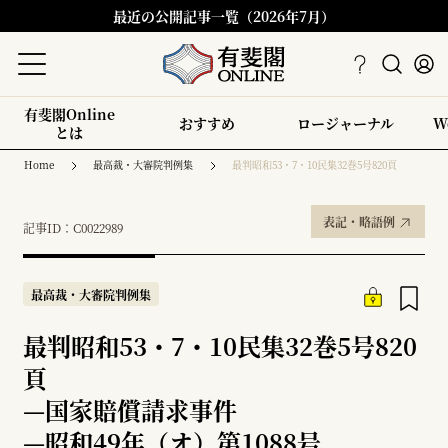
最近の公開記事一覧（2026年7月）
有斐閣Online
おすすめ
ロージャーナル
W
とは
Home
最高裁・大審院判例集
最判昭和53・7・10民集32巻5号820頁
表記・略語例
記事ID：C0022989
最高裁・大審院判例集
最判昭和53・7・10民集32巻5号820
頁
—
国家賠償請求事件
—
昭和49年（オ）第1088号