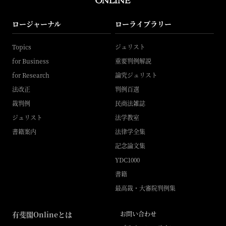
ロージャーナル
ローライブラリー
Topics
ジュリスト
for Business
重要判例解説
for Research
論究ジュリスト
法改正
判例百選
裁判例
民商法雑誌
ジュリスト
法学教室
書籍案内
法律学全集
記念論文集
YDC1000
書籍
最高裁・大審院判例集
有斐閣Onlineとは
お問い合わせ