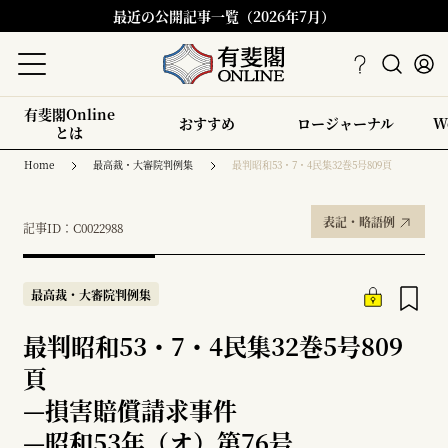
最近の公開記事一覧（2026年7月）
有斐閣Online
おすすめ
ロージャーナル
W
とは
Home
最高裁・大審院判例集
最判昭和53・7・4民集32巻5号809頁
表記・略語例
記事ID：C0022988
最高裁・大審院判例集
最判昭和53・7・4民集32巻5号809
頁
—
損害賠償請求事件
—
昭和53年（オ）第76号