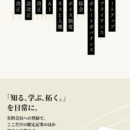
民法改正
会社法改正
刑法改正
生成AI
ビジネスと人権
インボイス制度
株主総会
コーポレートガバナンス
コンプライアンス
スタートアップ
｢知る､学ぶ､拓く｡｣
を日常に。
有料会員への登録で、
ここだけの限定記事のほか