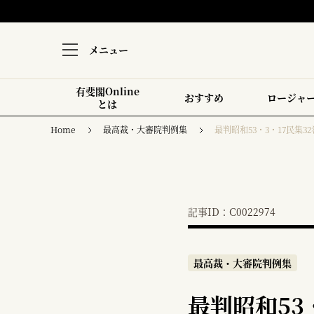
メニュー
有斐閣Online
おすすめ
ロージャ
とは
Home
最高裁・大審院判例集
最判昭和53・3・17民集32
記事ID：C0022974
最高裁・大審院判例集
最判昭和53・