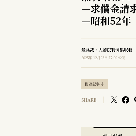
—
求償金請
—
昭和52年
最高裁・大審院判例集収載
2025年 12月23日 17:00 公開
関連記事
SHARE