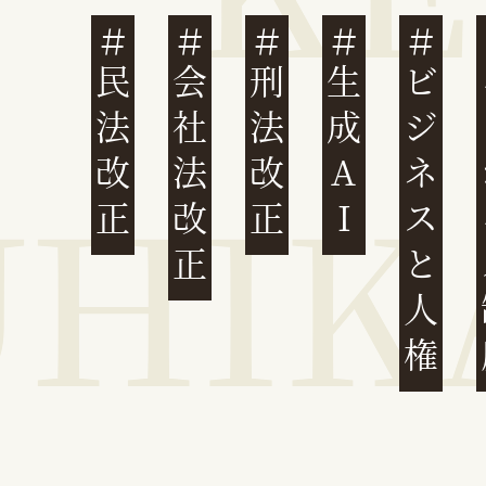
民法改正
会社法改正
刑法改正
生成AI
ビジネスと人権
イ