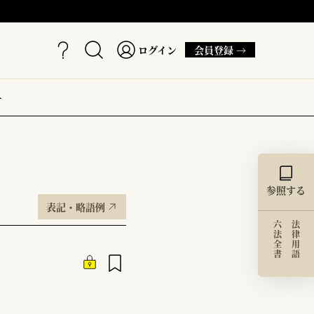
ログイン
会員登録 →
ー
参照する
表記・略語例
六法全書
法律用語