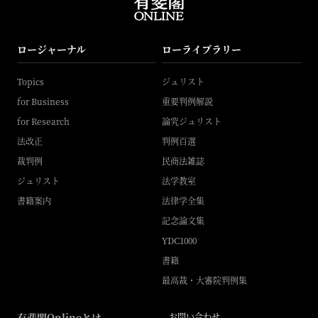
ロージャーナル
ローライブラリー
Topics
ジュリスト
for Business
重要判例解説
for Research
論究ジュリスト
法改正
判例百選
裁判例
民商法雑誌
ジュリスト
法学教室
書籍案内
法律学全集
記念論文集
YDC1000
書籍
最高裁・大審院判例集
有斐閣Onlineとは
お問い合わせ