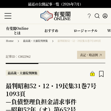
最近の公開記事一覧（2026年7月）
有斐閣Online
おすすめ
ロージャーナル
W
とは
Home
最高裁・大審院判例集
最判昭和52・12・19民集31巻7号1093頁
表記・略語例
記事ID：C0022962
最高裁・大審院判例集
最判昭和52・12・19民集31巻7号
1093頁
—
負債整理負担金請求事件
—
昭和52年（オ）第652号