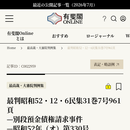
最近の公開記事一覧（2026年7月）
有斐閣Online
おすすめ
ロージャーナル
W
とは
Home
最高裁・大審院判例集
最判昭和52・12・6民集31巻7号961頁
表記・略語例
記事ID：C0022959
最高裁・大審院判例集
最判昭和52・12・6民集31巻7号961
頁
—
別段預金債権請求事件
—
昭和52年（オ）第330号