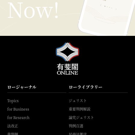
ロージャーナル
ローライブラリー
Topics
ジュリスト
for Business
重要判例解説
for Research
論究ジュリスト
法改正
判例百選
裁判例
民商法雑誌