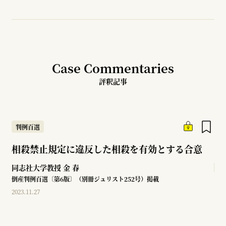
Case Commentaries
評釈記事
判例百選
相殺禁止規定に違反した相殺を有効とする合意
同志社大学教授
金 春
倒産判例百選〔第6版〕（別冊ジュリスト252号）掲載
2023.11.27