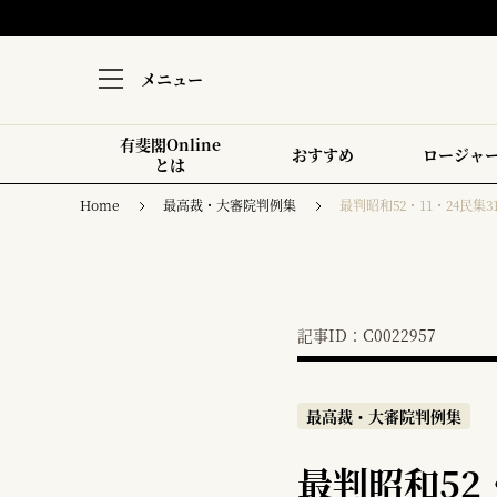
メニュー
有斐閣Online
おすすめ
ロージャ
とは
Home
最高裁・大審院判例集
最判昭和52・11・24民集31
記事ID：C0022957
最高裁・大審院判例集
最判昭和52・