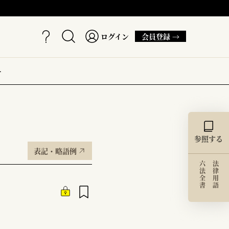
ログイン
会員登録 →
ー
参照する
表記・略語例
六法全書
法律用語