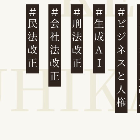
民法改正
会社法改正
刑法改正
生成AI
ビジネスと人権
イ