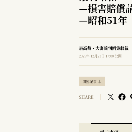
—
損害賠償
—
昭和51年
最高裁・大審院判例集収載
2025年 12月23日 17:00 公開
関連記事
SHARE