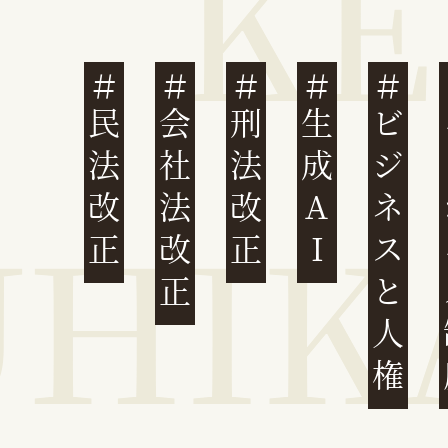
民法改正
会社法改正
刑法改正
生成AI
ビジネスと人権
イ