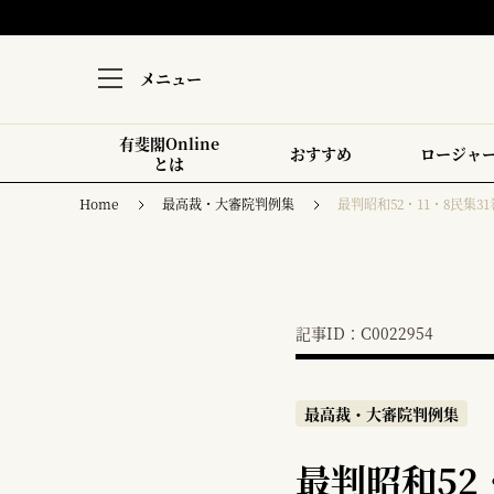
メニュー
有斐閣Online
おすすめ
ロージャ
とは
Home
最高裁・大審院判例集
最判昭和52・11・8民集31
記事ID：C0022954
最高裁・大審院判例集
最判昭和52・