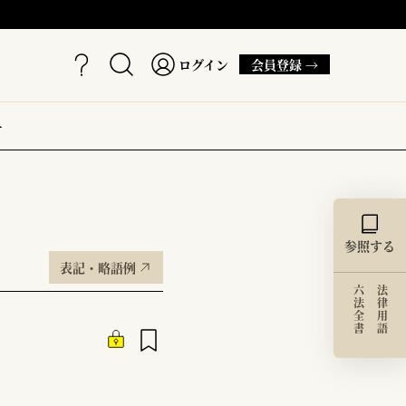
ログイン
会員登録 →
ー
参照する
表記・略語例
六法全書
法律用語