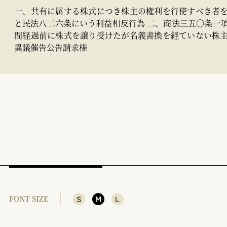
一、共有に属する株式につき株主の権利を行使すべき者
と民法八二六条にいう利益相反行為 二、商法三五〇条一
間経過前に株式を譲り受けたが名義書換を経ていない株
異議催告公告請求権
S
M
L
FONT SIZE