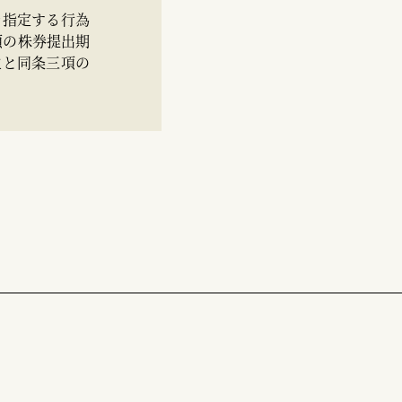
を指定する行為
項の株券提出期
主と同条三項の