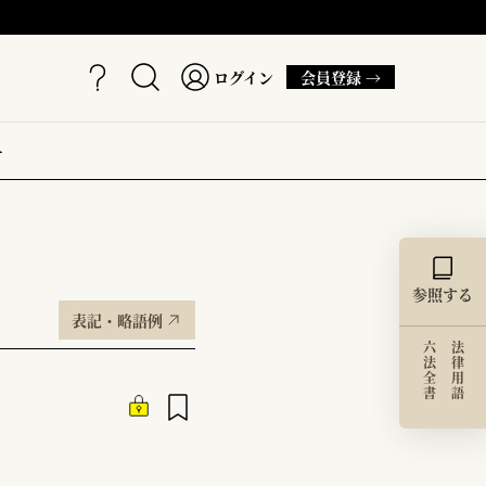
ログイン
会員登録 →
ー
参照する
表記・略語例
六法全書
法律用語