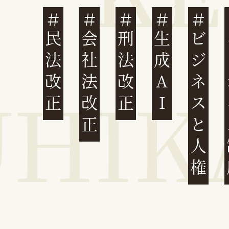
民法改正
会社法改正
刑法改正
生成AI
ビジネスと人権
イ