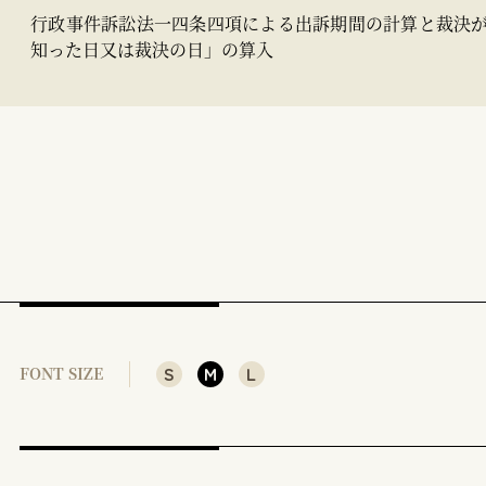
行政事件訴訟法一四条四項による出訴期間の計算と裁決
知った日又は裁決の日」の算入
S
M
L
FONT SIZE