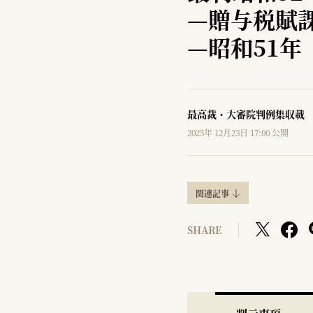
—
贈与税賦
—
昭和51年
最高裁・大審院判例集収載
2025年 12月23日 17:00 公開
関連記事
SHARE