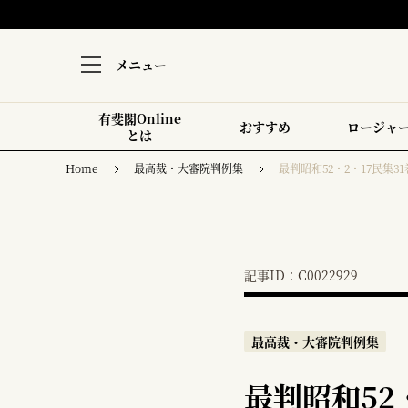
メニュー
有斐閣Online
おすすめ
ロージャ
とは
Home
最高裁・大審院判例集
最判昭和52・2・17民集31
記事ID：C0022929
最高裁・大審院判例集
最判昭和52