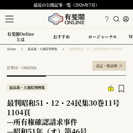
最近の公開記事一覧（2026年7月）
有斐閣Online
おすすめ
ロージャーナル
W
とは
Home
最高裁・大審院判例集
最判昭和51・12・24民集30巻11号1104頁
表記・略語例
記事ID：C0022926
最高裁・大審院判例集
最判昭和51・12・24民集30巻11号
1104頁
—
所有権確認請求事件
—
昭和51年（オ）第46号