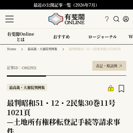
最近の公開記事一覧（2026年7月）
有斐閣Online
おすすめ
ロージャーナル
W
とは
Home
最高裁・大審院判例集
最判昭和51・12・2民集30巻11号1021頁
表記・略語例
記事ID：C0022921
最高裁・大審院判例集
最判昭和51・12・2民集30巻11号
1021頁
—
土地所有権移転登記手続等請求事
件