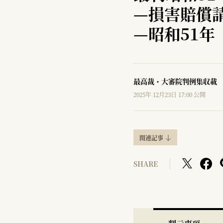
—
損害賠償
—
昭和51年
最高裁・大審院判例集収載
2025年 12月23日 17:00 公開
関連記事
SHARE