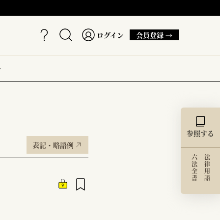
ログイン
会員登録 →
ー
参照する
表記・略語例
六法全書
法律用語