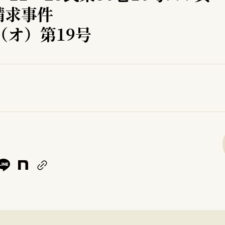
請求事件
（オ）第19号