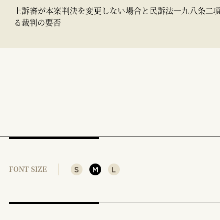
上訴審が本案判決を変更しない場合と民訴法一九八条二
る裁判の要否
S
M
L
FONT SIZE