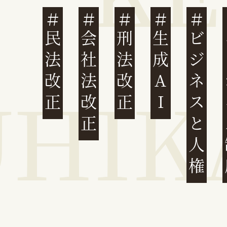
民法改正
会社法改正
刑法改正
生成AI
ビジネスと人権
イ