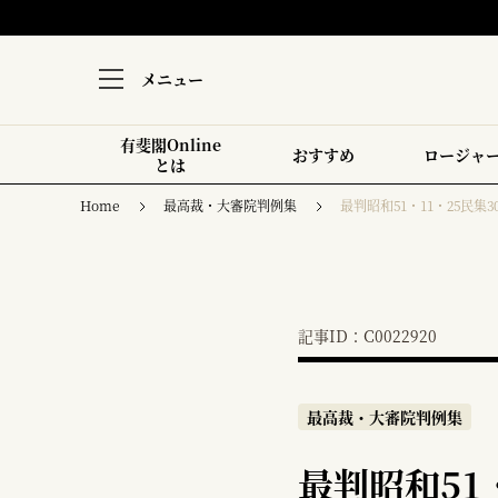
メニュー
有斐閣Online
おすすめ
ロージャ
とは
Home
最高裁・大審院判例集
最判昭和51・11・25民集30
記事ID：C0022920
最高裁・大審院判例集
最判昭和51・