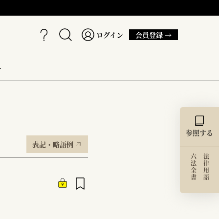
ログイン
会員登録 →
ー
参照する
表記・略語例
六法全書
法律用語