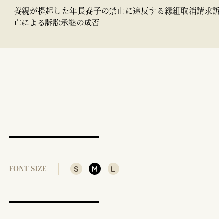
養親が提起した年長養子の禁止に違反する縁組取消請求
亡による訴訟承継の成否
S
M
L
FONT SIZE