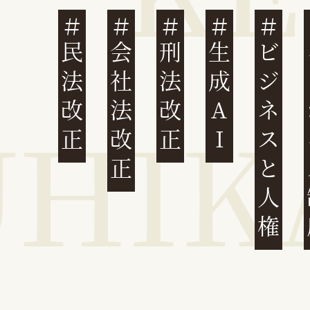
民法改正
会社法改正
刑法改正
生成AI
ビジネスと人権
イ