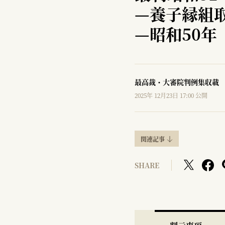
—
養子縁組
—
昭和50年
最高裁・大審院判例集収載
2025年 12月23日 17:00 公開
関連記事
SHARE