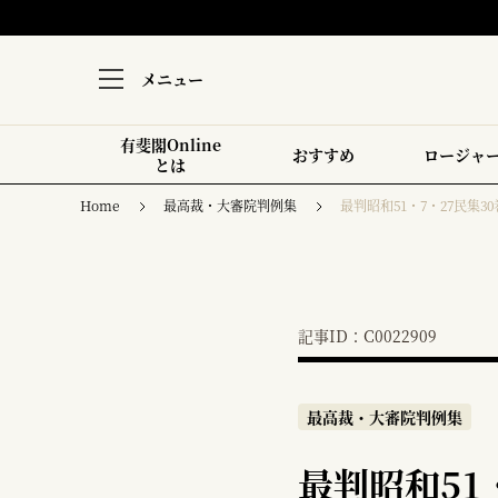
メニュー
有斐閣Online
おすすめ
ロージャ
とは
Home
最高裁・大審院判例集
最判昭和51・7・27民集30
記事ID：C0022909
最高裁・大審院判例集
最判昭和51・