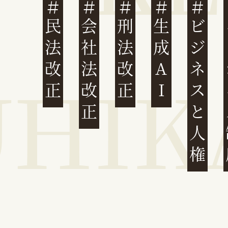
民法改正
会社法改正
刑法改正
生成AI
ビジネスと人権
イ