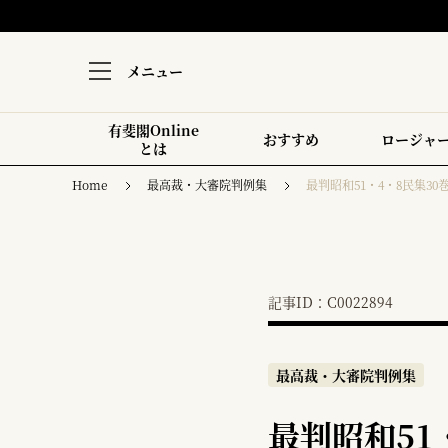
メニュー
有斐閣Online
おすすめ
ロージャ
とは
Home
最高裁・大審院判例集
最判昭和51・4・8民集30巻
記事ID：C0022894
最高裁・大審院判例集
最判昭和51