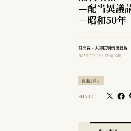
—
配当異議
—
昭和50年
最高裁・大審院判例集収載
2025年 12月23日 17:00 公開
関連記事
SHARE