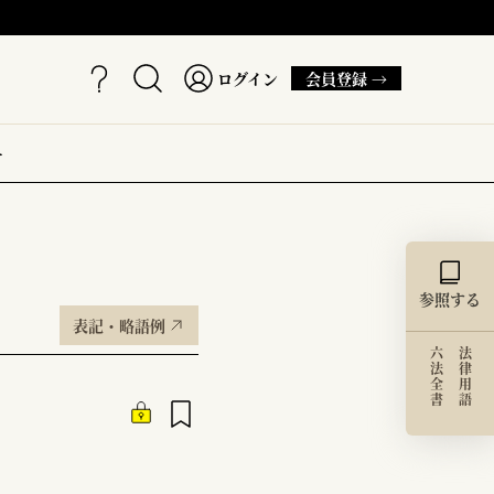
ログイン
会員登録 →
ー
参照する
表記・略語例
六法全書
法律用語