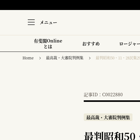
メニュー
有斐閣Online
おすすめ
ロージャ
とは
Home
最高裁・大審院判例集
最判昭和50・11・28民集29
記事ID：C0022880
最高裁・大審院判例集
最判昭和50・