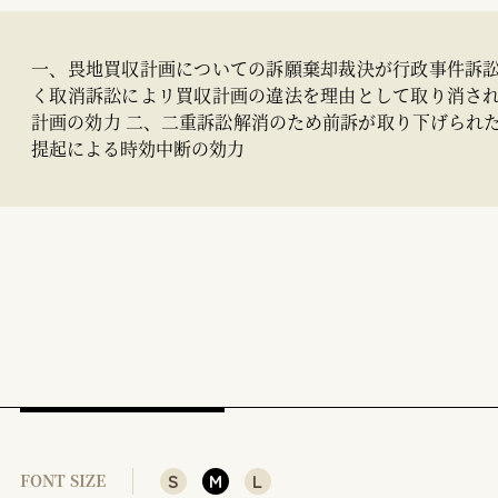
一、畏地買収計画についての訴願棄却裁決が行政事件訴
く取消訴訟によリ買収計画の違法を理由として取り消さ
計画の効力 二、二重訴訟解消のため前訴が取り下げられ
提起による時効中断の効力
S
M
L
FONT SIZE