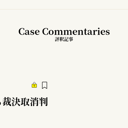
Case Commentaries
評釈記事
る裁決取消判