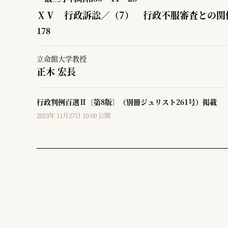
ⅩⅤ 行政訴訟／（7） 行政不服審査との関
178
立命館大学教授
正木 宏長
行政判例百選Ⅱ〔第8版〕（別冊ジュリスト261号）掲載
2023年 11月27日 10:00 公開