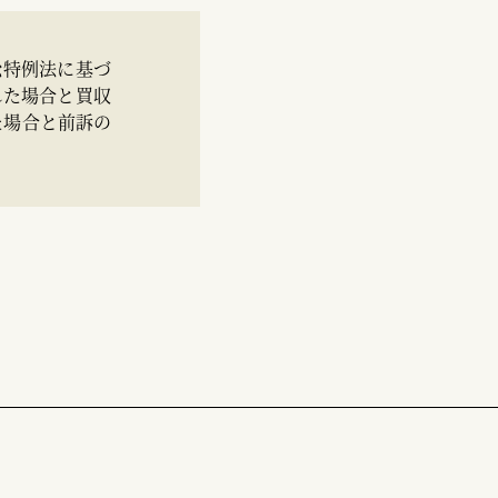
訟特例法に基づ
れた場合と買収
た場合と前訴の