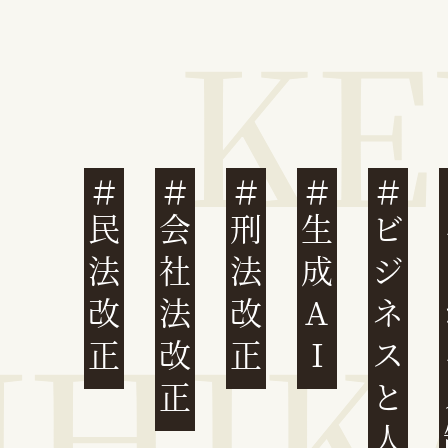
民法改正
会社法改正
刑法改正
生成AI
ビジネスと人権
イ