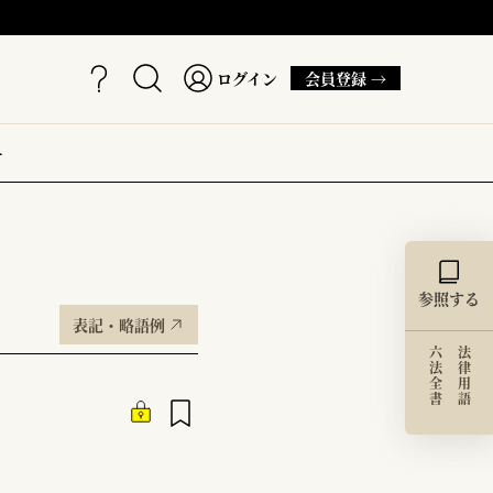
ログイン
会員登録 →
ー
参照する
表記・略語例
六法全書
法律用語