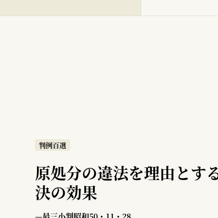
判例百選
原処分の違法を理由とす
決の効果
—最三小判昭和50・11・28