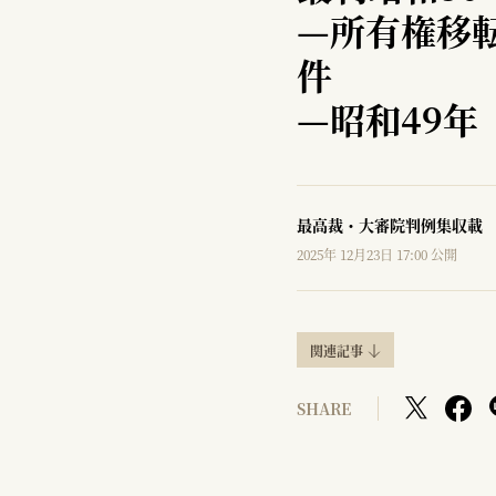
—
所有権移
件
—
昭和49年
最高裁・大審院判例集収載
2025年 12月23日 17:00 公開
関連記事
SHARE