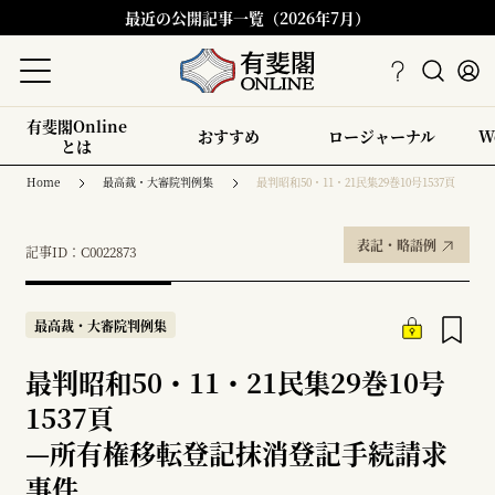
最近の公開記事一覧（2026年7月）
有斐閣Online
おすすめ
ロージャーナル
W
とは
Home
最高裁・大審院判例集
最判昭和50・11・21民集29巻10号1537頁
表記・略語例
記事ID：C0022873
最高裁・大審院判例集
最判昭和50・11・21民集29巻10号
1537頁
—
所有権移転登記抹消登記手続請求
事件