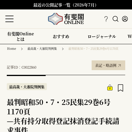
最近の公開記事一覧（2026年7月）
有斐閣Online
おすすめ
ロージャーナル
W
とは
Home
最高裁・大審院判例集
最判昭和50・7・25民集29巻6号1170頁
表記・略語例
記事ID：C0022860
最高裁・大審院判例集
最判昭和50・7・25民集29巻6号
1170頁
—
共有持分取得登記抹消登記手続請
求事件