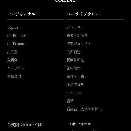
ロージャーナル
ローライブラリー
Topics
ジュリスト
for Business
重要判例解説
for Research
論究ジュリスト
法改正
判例百選
裁判例
民商法雑誌
ジュリスト
法学教室
書籍案内
法律学全集
記念論文集
YDC1000
書籍
最高裁・大審院判例集
有斐閣Onlineとは
お問い合わせ