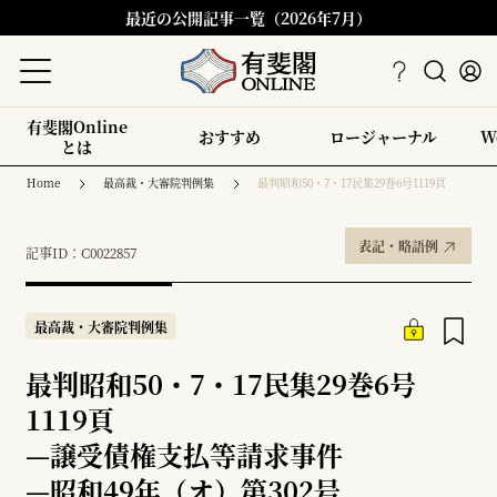
最近の公開記事一覧（2026年7月）
有斐閣Online
おすすめ
ロージャーナル
W
とは
Home
最高裁・大審院判例集
最判昭和50・7・17民集29巻6号1119頁
表記・略語例
記事ID：C0022857
最高裁・大審院判例集
最判昭和50・7・17民集29巻6号
1119頁
—
譲受債権支払等請求事件
—
昭和49年（オ）第302号