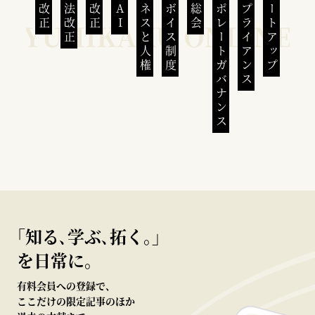
民法改正
会社法改正
刑法改正
生成AI
ビジネスと人権
インボイス制度
株主総会
コーポレートガバナンス
コンプライアンス
スタートアップ
｢知る､学ぶ､拓く｡｣
を日常に。
有料会員への登録で、
ここだけの限定記事のほか