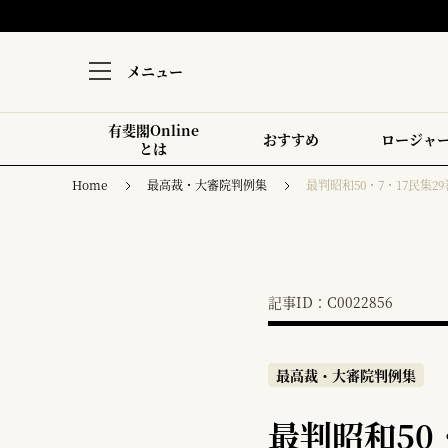
メニュー
有斐閣Online
おすすめ
ロージャ
とは
Home
最高裁・大審院判例集
最判昭和50・7・17民集29巻
記事ID：C0022856
最高裁・大審院判例集
最判昭和50・