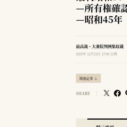
—
所有権確
—
昭和45年
最高裁・大審院判例集収載
2025年 12月23日 17:00 公開
関連記事
SHARE