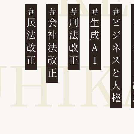
民法改正
会社法改正
刑法改正
生成AI
ビジネスと人権
イ