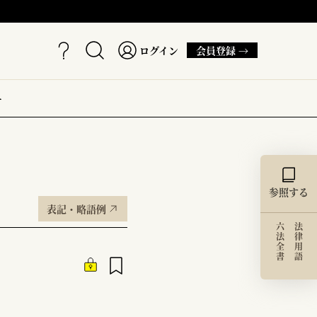
ログイン
会員登録 →
ー
参照する
表記・略語例
六法全書
法律用語