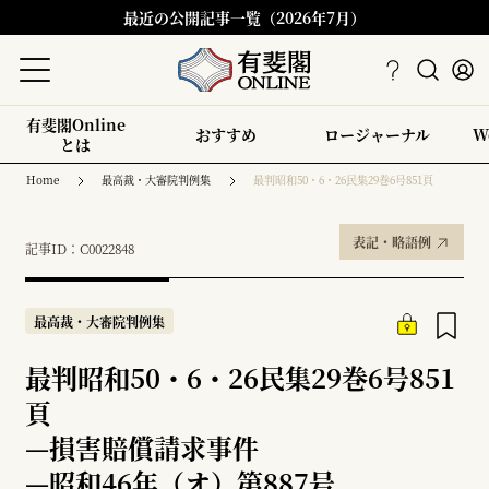
最近の公開記事一覧（2026年7月）
有斐閣Online
おすすめ
ロージャーナル
W
とは
Home
最高裁・大審院判例集
最判昭和50・6・26民集29巻6号851頁
表記・略語例
記事ID：C0022848
最高裁・大審院判例集
最判昭和50・6・26民集29巻6号851
頁
—
損害賠償請求事件
—
昭和46年（オ）第887号