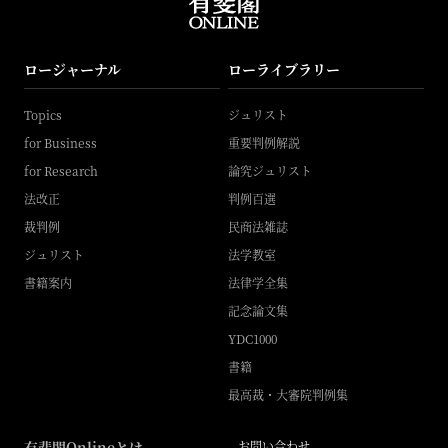
ロージャーナル
ローライブラリー
Topics
ジュリスト
for Business
重要判例解説
for Research
論究ジュリスト
法改正
判例百選
裁判例
民商法雑誌
ジュリスト
法学教室
書籍案内
法律学全集
記念論文集
YDC1000
書籍
最高裁・大審院判例集
有斐閣Onlineとは
お問い合わせ