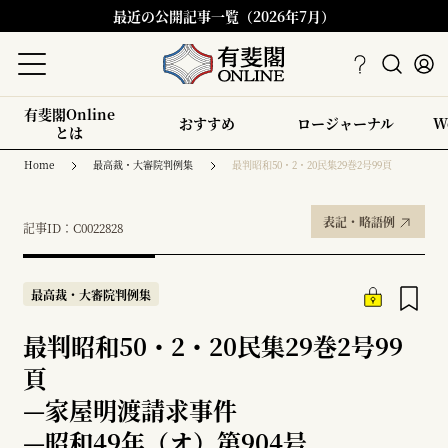
最近の公開記事一覧（2026年7月）
有斐閣Online
おすすめ
ロージャーナル
W
とは
Home
最高裁・大審院判例集
最判昭和50・2・20民集29巻2号99頁
表記・略語例
記事ID：C0022828
最高裁・大審院判例集
最判昭和50・2・20民集29巻2号99
頁
—
家屋明渡請求事件
—
昭和49年（オ）第904号