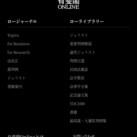
ロージャーナル
ローライブラリー
Topics
ジュリスト
for Business
重要判例解説
for Research
論究ジュリスト
法改正
判例百選
裁判例
民商法雑誌
ジュリスト
法学教室
書籍案内
法律学全集
記念論文集
YDC1000
書籍
最高裁・大審院判例集
有斐閣Onlineとは
お問い合わせ