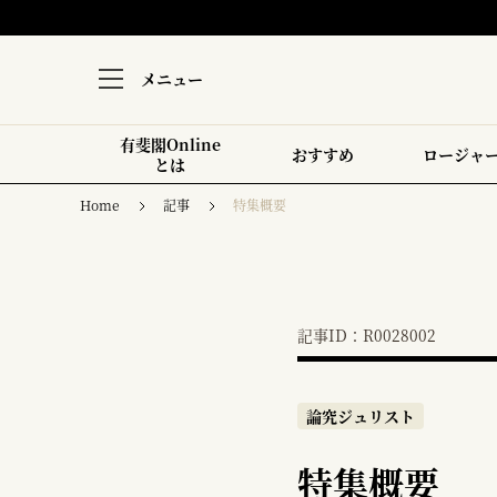
メニュー
有斐閣Online
おすすめ
ロージャ
とは
Home
記事
特集概要
記事ID：R0028002
論究ジュリスト
特集概要