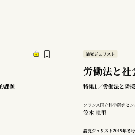
論究ジュリスト
労働法と社
的課題
特集1／労働法と隣
フランス国立科学研究セン
笠木 映里
論究ジュリスト2019年冬号