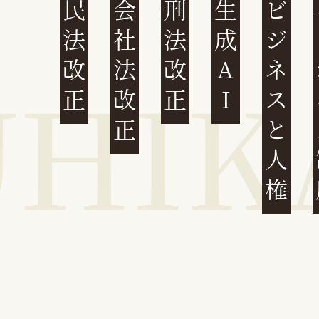
民法改正
会社法改正
刑法改正
生成AI
ビジネスと人権
イ