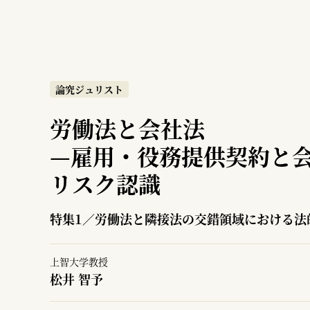
論究ジュリスト
労働法と会社法
—
雇用・役務提供契約と
リスク認識
特集1／労働法と隣接法の交錯領域における法
上智大学教授
松井 智予