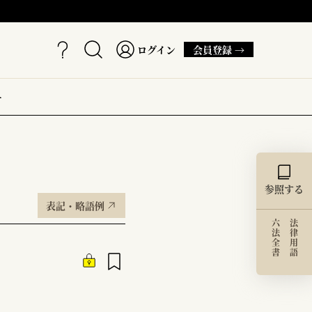
ログイン
会員登録 →
ー
参照する
表記・略語例
六法全書
法律用語