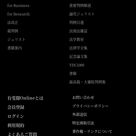
for Business
重要判例解説
for Research
論究ジュリスト
法改正
判例百選
裁判例
民商法雑誌
ジュリスト
法学教室
書籍案内
法律学全集
記念論文集
YDC1000
書籍
最高裁・大審院判例集
有斐閣Onlineとは
お問い合わせ
プライバシーポリシー
会員登録
外部送信
ログイン
特定商取引法
利用規約
著作権・リンクについて
よくあるご質問