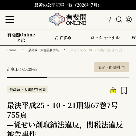
最近の公開記事一覧（2026年7月）
有斐閣Online
おすすめ
ロージャーナル
W
とは
Home
最高裁・大審院判例集
最決平成25・10・21刑集67巻7号755頁
表記・略語例
記事ID：C0028487
最高裁・大審院判例集
最決平成25・10・21刑集67巻7号
755頁
—
覚せい剤取締法違反，関税法違反
被告事件