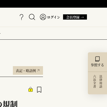
ログイン
会員登録 →
ー
参照する
表記・略語例
六法全書
法律用語
の規制