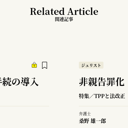
Related Article
関連記事
ジュリスト
手続の導入
非親告罪化
特集／TPPと法改正
弁護士
桑野 雄一郎