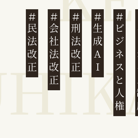
民法改正
会社法改正
刑法改正
生成AI
ビジネスと人権
イ