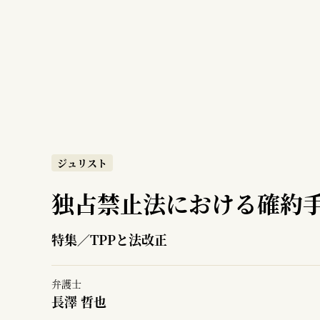
ジュリスト
独占禁止法における確約
特集／TPPと法改正
弁護士
長澤 哲也